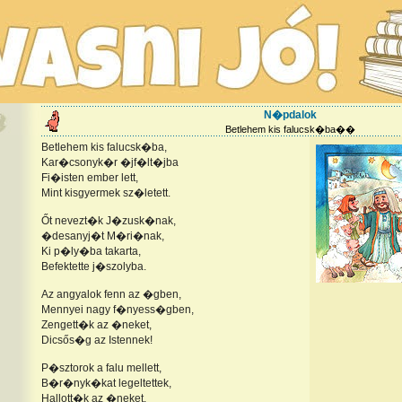
N�pdalok
Betlehem kis falucsk�ba��
Betlehem kis falucsk�ba,
Kar�csonyk�r �jf�lt�jba
Fi�isten ember lett,
Mint kisgyermek sz�letett.
Őt nevezt�k J�zusk�nak,
�desanyj�t M�ri�nak,
Ki p�ly�ba takarta,
Befektette j�szolyba.
Az angyalok fenn az �gben,
Mennyei nagy f�nyess�gben,
Zengett�k az �neket,
Dicsős�g az Istennek!
P�sztorok a falu mellett,
B�r�nyk�kat legeltettek,
Hallott�k az �neket,