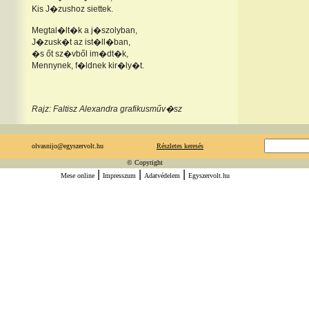
Kis J�zushoz siettek.
Megtal�lt�k a j�szolyban,
J�zusk�t az ist�ll�ban,
�s őt sz�vből im�dt�k,
Mennynek, f�ldnek kir�ly�t.
Rajz: Faltisz Alexandra grafikusműv�sz
olvasnijo@egyszervolt.hu
Részletes keresés
© Copyright
|
|
|
Mese online
Impresszum
Adatvédelem
Egyszervolt.hu