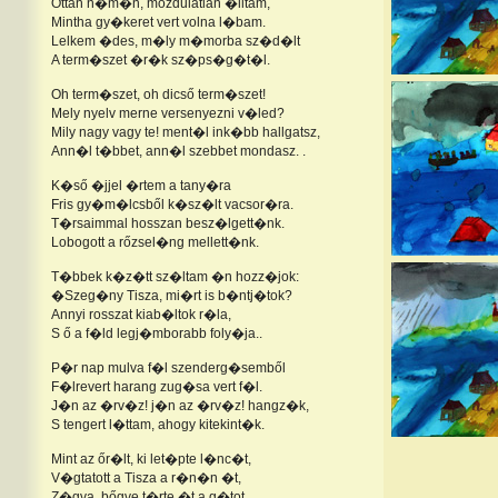
Ottan n�m�n, mozdulatlan �lltam,
Mintha gy�keret vert volna l�bam.
Lelkem �des, m�ly m�morba sz�d�lt
A term�szet �r�k sz�ps�g�t�l.
Oh term�szet, oh dicső term�szet!
Mely nyelv merne versenyezni v�led?
Mily nagy vagy te! ment�l ink�bb hallgatsz,
Ann�l t�bbet, ann�l szebbet mondasz. .
K�ső �jjel �rtem a tany�ra
Fris gy�m�lcsből k�sz�lt vacsor�ra.
T�rsaimmal hosszan besz�lgett�nk.
Lobogott a rőzsel�ng mellett�nk.
T�bbek k�z�tt sz�ltam �n hozz�jok:
�Szeg�ny Tisza, mi�rt is b�ntj�tok?
Annyi rosszat kiab�ltok r�la,
S ő a f�ld legj�mborabb foly�ja..
P�r nap mulva f�l szenderg�semből
F�lrevert harang zug�sa vert f�l.
J�n az �rv�z! j�n az �rv�z! hangz�k,
S tengert l�ttam, ahogy kitekint�k.
Mint az őr�lt, ki let�pte l�nc�t,
V�gtatott a Tisza a r�n�n �t,
Z�gva, bőgve t�rte �t a g�tot,