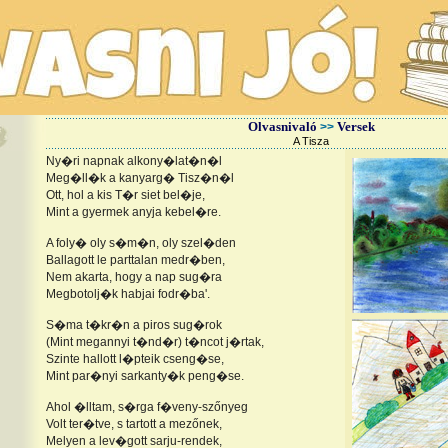
Olvasnivaló
Versek
>>
A Tisza
Ny�ri napnak alkony�lat�n�l
Meg�ll�k a kanyarg� Tisz�n�l
Ott, hol a kis T�r siet bel�je,
Mint a gyermek anyja kebel�re.
A foly� oly s�m�n, oly szel�den
Ballagott le parttalan medr�ben,
Nem akarta, hogy a nap sug�ra
Megbotolj�k habjai fodr�ba'.
S�ma t�kr�n a piros sug�rok
(Mint megannyi t�nd�r) t�ncot j�rtak,
Szinte hallott l�pteik cseng�se,
Mint par�nyi sarkanty�k peng�se.
Ahol �lltam, s�rga f�veny-szőnyeg
Volt ter�tve, s tartott a mezőnek,
Melyen a lev�gott sarju-rendek,