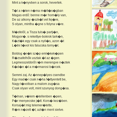
Mint a k�nyvben a sorok, hevertek.
T�l a r�ten n�ma m�lt�s�gban
Magas erdő: benne m�r hom�ly van,
De az alkony �szk�t vet fej�re,
S olyan, mintha �gne s folyna v�re.
M�sfelől, a Tisza tuls� partj�n,
Mogyor�. s rekettye-bokrok tark�n,
K�zt�k egy csak a nyil�s, azon �t
L�tni t�vol kis falucska torny�t.
Boldog �r�k sz�p eml�kek�pen
R�zsafelhők usztak �t az �gen.
Legmesszebbről r�m merengve n�ztek
K�d�n �t a m�rmarosi b�rcek.
Semmi zaj. Az �nnep�lyes csendbe
Egy mad�r csak n�ha f�ttyentett be,
Nagy t�volban a malom zug�sa
Csak olyan volt, mint szunyog dong�sa.
T�lnan, v�lem �tellenben �pen,
P�r menyecske j�tt. Kors� kez�ben.
Korsaj�t mig telemer�tette,
R�m n�zett �t; azt�n ment sietve.